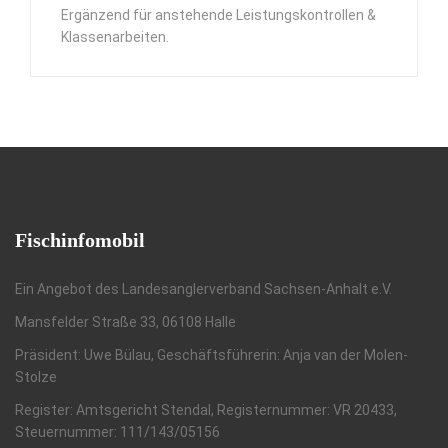
Ergänzend für anstehende Leistungskontrollen &
Klassenarbeiten.
Fischinfomobil
Ein Angebot des Landesanglerverband Sachsen-Anhalt e.V.
Mansfelder Straße 33, 06108 Halle
Präsident: Uwe Bülau, Geschäftsführerin: Anja van der Molen-
Stolze
Register: Amtsgericht Stendal, Registernummer: VR 20433,
Steuernummer: 111/143/05156